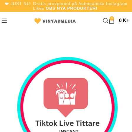
❤️ JUST NU: Gratis provperiod på Automatiska Instagram
Likes
OBS NYA PRODUKTER!
0
0
Kr