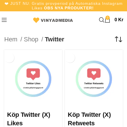
❤️ JUST NU: Gratis provperiod på Automatiska Instagram
Likes
OBS NYA PRODUKTER!
0
0
Kr
Hem
Shop
Twitter
Köp Twitter (X)
Köp Twitter (X)
Likes
Retweets